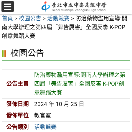
跳
至
選
首頁
>
校園公告
>
活動競賽
>
防治藥物濫用宣導:開
單
主
南大學辦理之第四屆「舞告厲害」全國反毒 K-POP
要
創意舞蹈大賽
內
容
校園公告
區
防治藥物濫用宣導:開南大學辦理之第
公告主旨
四屆「舞告厲害」全國反毒 K-POP創
意舞蹈大賽
發佈日期
2024 年 10 月 25 日
發佈單位
教官室
公告類別
活動競賽