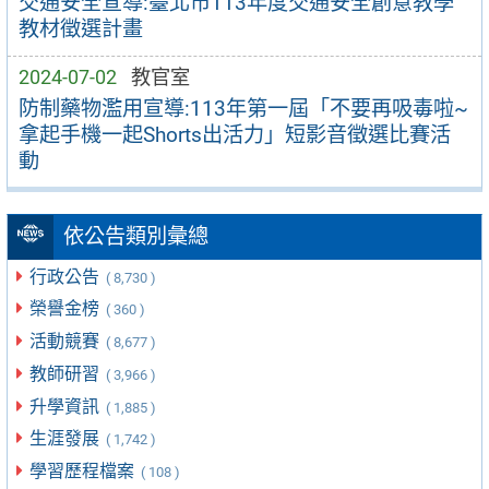
交通安全宣導:臺北市113年度交通安全創意教學
教材徵選計畫
2024-07-02
教官室
防制藥物濫用宣導:113年第一屆「不要再吸毒啦~
拿起手機一起Shorts出活力」短影音徵選比賽活
動
依公告類別彙總
行政公告
( 8,730 )
榮譽金榜
( 360 )
活動競賽
( 8,677 )
教師研習
( 3,966 )
升學資訊
( 1,885 )
生涯發展
( 1,742 )
學習歷程檔案
( 108 )