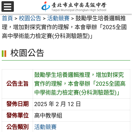
跳
至
選
首頁
>
校園公告
>
活動競賽
>
鼓勵學生培養邏輯推
單
主
理，增加對探究實作的理解，本會舉辦「2025全國
要
高中學術能力檢定賽(分科測驗題型)」
內
容
校園公告
區
鼓勵學生培養邏輯推理，增加對探究
公告主旨
實作的理解，本會舉辦「2025全國高
中學術能力檢定賽(分科測驗題型)」
發佈日期
2025 年 2 月 12 日
發佈單位
高中教學組
公告類別
活動競賽