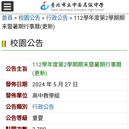
跳
至
選
首頁
>
校園公告
>
行政公告
>
112學年度第2學期期
單
主
末暨暑期行事曆(更新)
要
內
校園公告
容
區
112學年度第2學期期末暨暑期行事曆
公告主旨
(更新)
發佈日期
2024 年 5 月 27 日
發佈單位
高中教學組
公告類別
行政公告
公告等級
重要