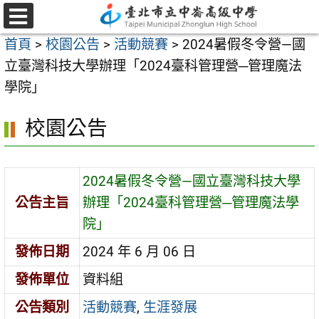
跳
至
選
首頁
>
校園公告
>
活動競賽
>
2024暑假冬令營—國
單
主
立臺灣科技大學辦理「2024臺科管理營─管理魔法
要
學院」
內
容
校園公告
區
2024暑假冬令營—國立臺灣科技大學
公告主旨
辦理「2024臺科管理營─管理魔法學
院」
發佈日期
2024 年 6 月 06 日
發佈單位
資料組
公告類別
活動競賽
,
生涯發展