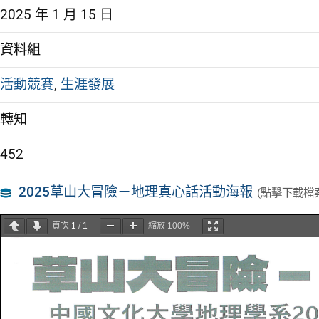
2025 年 1 月 15 日
資料組
活動競賽
,
生涯發展
轉知
452
2025草山大冒險－地理真心話活動海報
(點擊下載檔
頁次
1
/
1
縮放
100%