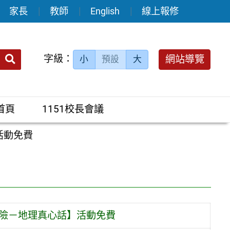
家長
教師
English
線上報修
送出
字級：
網站導覽
小
預設
大
搜
尋：
首頁
1151校長會議
活動免費
大冒險－地理真心話】活動免費