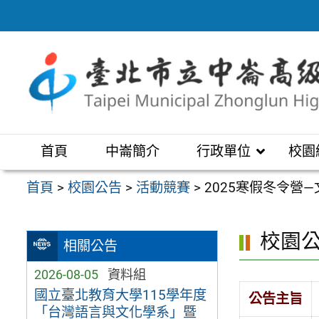
跳
至
主
要
內
容
區
首頁
中崙簡介
行政單位
校園
首頁
>
校園公告
>
活動競賽
>
2025寒假冬令營
校園
相關公告
2026-08-05
資料組
國立臺北教育大學115學年度
公告主旨
「台灣語言與文化學系」暨