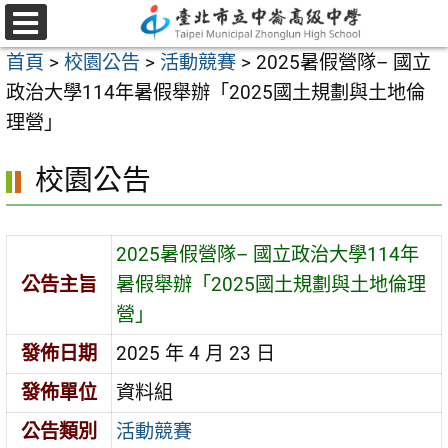
跳
至
選
首頁
>
校園公告
>
活動競賽
>
2025暑假營隊– 國立
單
主
政治大學114年暑假舉辦「2025國土規劃與土地倫
要
理營」
內
容
校園公告
區
2025暑假營隊– 國立政治大學114年
公告主旨
暑假舉辦「2025國土規劃與土地倫理
營」
發佈日期
2025 年 4 月 23 日
發佈單位
資料組
公告類別
活動競賽