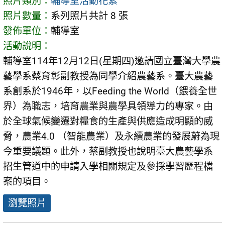
照片類別：
輔導室活動花絮
照片數量：
系列照片共計 8 張
發佈單位：
輔導室
活動說明：
輔導室114年12月12日(星期四)邀請國立臺灣大學農
藝學系蔡育彰副教授為同學介紹農藝系。臺大農藝
系創系於1946年，以Feeding the World（餵養全世
界）為職志，培育農業與農學具領導力的專家。由
於全球氣候變遷對糧食的生產與供應造成明顯的威
脅，農業4.0 （智能農業）及永續農業的發展蔚為現
今重要議題。此外，蔡副教授也說明臺大農藝學系
招生管道中的申請入學相關規定及參採學習歷程檔
案的項目。
瀏覽照片