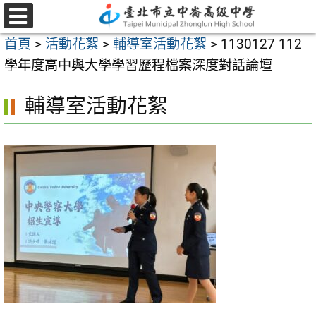
跳
至
選
首頁
>
活動花絮
>
輔導室活動花絮
>
1130127 112
單
主
學年度高中與大學學習歷程檔案深度對話論壇
要
內
輔導室活動花絮
容
區