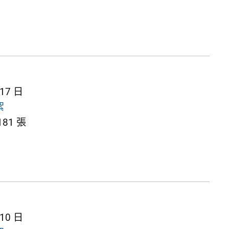
 17 日
絮
81 張
 10 日