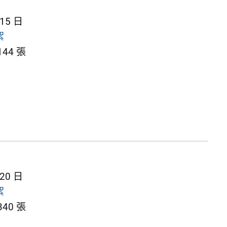
 15 日
絮
44 張
 20 日
絮
40 張