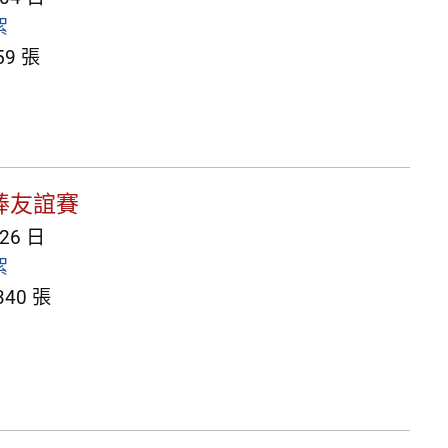
絮
9 張
棒友誼賽
 26 日
絮
40 張