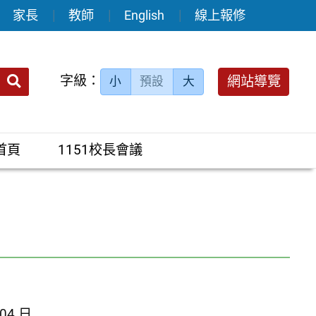
家長
教師
English
線上報修
送出
字級：
網站導覽
小
預設
大
搜
尋：
首頁
1151校長會議
 04 日