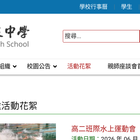
學校行事曆
學生
組織
校園公告
活動花絮
親師座談會
處活動花絮
高二班際水上運動會
活動日期：
2026 年 06 月