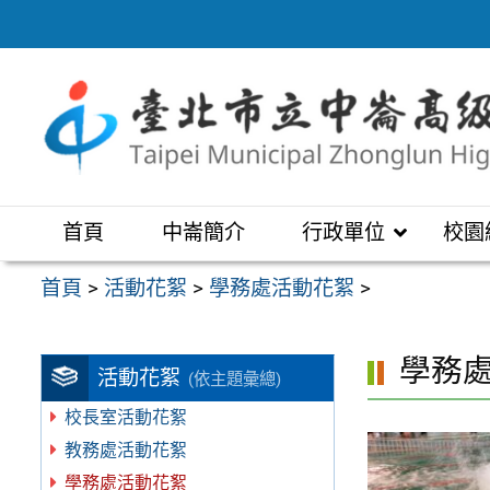
跳
至
主
要
內
容
區
首頁
中崙簡介
行政單位
校園
首頁
>
活動花絮
>
學務處活動花絮
>
學務
活動花絮
(依主題彙總)
校長室活動花絮
教務處活動花絮
學務處活動花絮