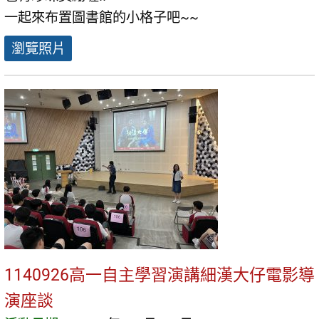
一起來布置圖書館的小格子吧~~
瀏覽照片
1140926高一自主學習演講細漢大仔電影導
演座談