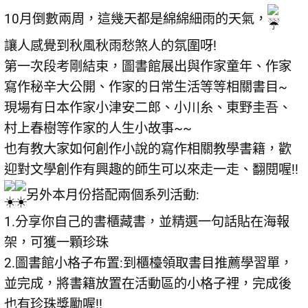
10月倒數兩周，這幾天都是綿綿細雨的天氣，
讓人感覺到秋風秋雨愁煞人的氛圍呀!
第一次段考剛結束，圖書館展出與作家童年、作家
寫作秘辛大公開、作家的日常生活等等相關書目~
現場有日本作家小津安二郎、小川糸、東野圭吾、
村上春樹等作家的人生小故事~~
也有教大家如何創作小說的寫作相關教學書籍，歡
迎對文學創作有興趣的師生可以來走一走、翻閱喔!!
另外本月份搭配兩個系列活動:
1.分享你自己的書櫃藏書，並精選一句話貼在海報
架，可獲一顆珍珠
2.圖書館小格子布置:到櫃檯領取書目推薦學習單，
並完成，將書籍放置在活動區的小格子裡，完成後
也有珍珠獎勵喔!!