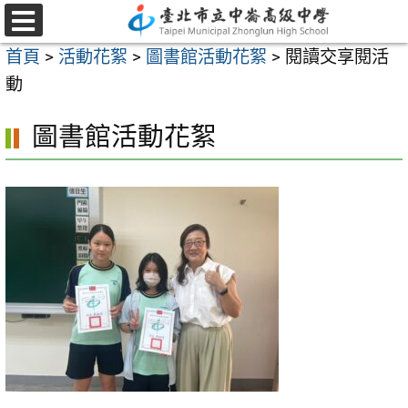
跳
至
選
首頁
>
活動花絮
>
圖書館活動花絮
>
閱讀交享閱活
單
主
動
要
內
圖書館活動花絮
容
區