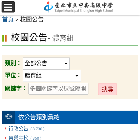
跳
至
選
首頁
>
校園公告
單
主
要
校園公告
- 體育組
內
容
區
類別：
單位：
送
關鍵字：
出
依公告類別彙總
行政公告
( 8,730 )
榮譽金榜
( 360 )