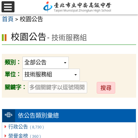
跳
至
選
首頁
>
校園公告
單
主
要
校園公告
- 技術服務組
內
容
區
類別：
單位：
送
關鍵字：
出
依公告類別彙總
行政公告
( 8,730 )
榮譽金榜
( 360 )