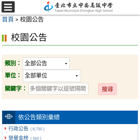
跳
至
選
首頁
>
校園公告
單
主
要
校園公告
內
容
區
類別：
單位：
送
關鍵字：
出
依公告類別彙總
行政公告
( 8,730 )
榮譽金榜
( 360 )